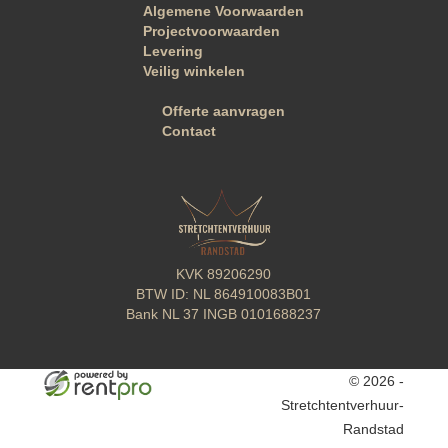
Algemene Voorwaarden
Projectvoorwaarden
Levering
Veilig winkelen
Offerte aanvragen
Contact
KVK
89206290
BTW
ID: NL 864910083B01
Bank
NL 37 INGB 0101688237
© 2026 -
Stretchtentverhuur-
Randstad