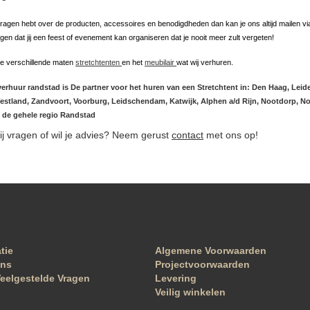
vragen hebt over de producten, accessoires en benodigdheden dan kan je ons altijd mailen v
gen dat jij een feest of evenement kan organiseren dat je nooit meer zult vergeten!
lle verschillende maten
stretchtenten
en het
meubilair
wat wij verhuren.
verhuur randstad is De partner voor het huren van een Stretchtent in:
Den Haag, Leide
Westland, Zandvoort, Voorburg, Leidschendam, Katwijk, Alphen a/d Rijn, Nootdorp, No
 de gehele regio Randstad
ij vragen of wil je advies? Neem gerust
contact
met ons op!
atie
Algemene Voorwaarden
ons
Projectvoorwaarden
eelgestelde Vragen
Levering
Veilig winkelen