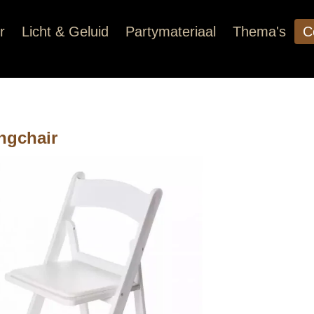
r
Licht & Geluid
Partymateriaal
Thema's
C
ngchair