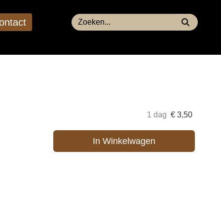
ontact
1 dag
€
3,50
In Winkelwagen