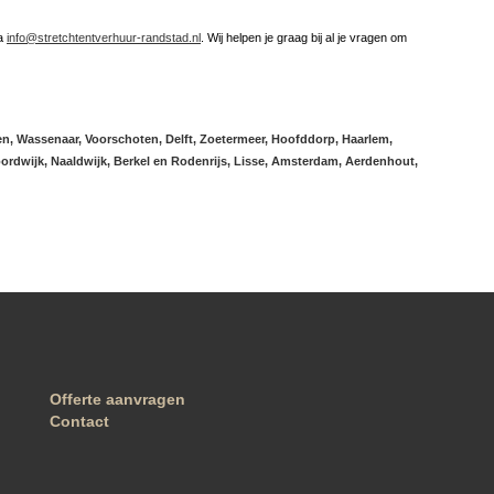
ia
info@stretchtentverhuur-randstad.nl
. Wij helpen je graag bij al je vragen om
n, Wassenaar, Voorschoten, Delft, Zoetermeer, Hoofddorp, Haarlem,
ordwijk, Naaldwijk, Berkel en Rodenrijs, Lisse, Amsterdam, Aerdenhout,
Offerte aanvragen
Contact