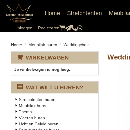
Home
Stretchtenten
Meubilai
Inloggen
Registreren
Home
Meubilair huren
Weddingchair
Weddi
WINKELWAGEN
Je winkelwagen is nog leeg.
WAT WILT U HUREN?
Stretchtenten huren
Meubilair huren
Thema
Vloeren huren
Licht en Geluid huren
Partymaterialen huren