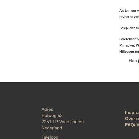
Als je meer 
ervoor te zor
Bekijk hier a
Stretchtent
Pijnacker, 
Hillegom en
Heb j
Adres
Inspir
Hofweg 53
Over 
2251 LP
Voorschoten
FAQ/ V
Nederland
Telefoon