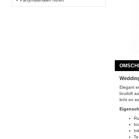
OMSCHR
Wedding
Elegant e
bruiloft a
licht en 
Eigensc
Ru
In
In
Te