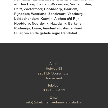
in: Den Haag, Leiden, Wassenaar, Voorschoten,
Delft, Zoetermeer, Hoofddorp, Haarlem,
Pijnacker, Westland, Zandvoort, Voorburg,
Leidschendam, Katwijk, Alphen a/d Rijn,
Nootdorp, Noordwijk, Naaldwijk, Berkel en
Rodenrijs, Lisse, Amsterdam, Aerdenhout,
Hillegom en de gehele regio Randstad.
Adres
Hofweg 53
2251 LP
Voorschoten
Nederland
Telefoon
085 130 84 13
Email
info@stretchtentverhuur-randstad.nl